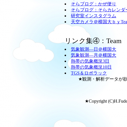
そらブログ：かぜ便り
そらブログ：そらカレンダ
研究室インスタグラム
天空カメラ＠横国大ｂｙTeam
リンク集④：Team
気象観測―日＠横国大
気象観測―月＠横国大
熱帯の気象概況3日
熱帯の気象概況10日
TGS＆ロボラック
★観測・解析データが欲し
★Copyright (C)H.Fudeya