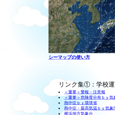
シーマップの使い方
リンク集①：学校運
＜重要＞警報・注意報
＜重要＞危険度分布ｂｙ気
熱中症ｂｙ環境省
熱中症・最高気温ｂｙ気象
横浜地方気象台