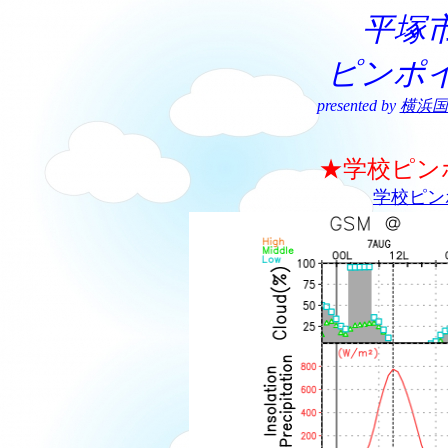
平塚
ピンポ
presented by
横浜国
★学校ピン
学校ピン