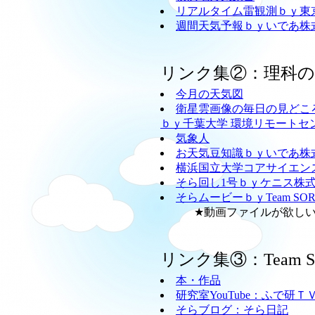
リアルタイム雷観測ｂｙ東
週間天気予報ｂｙいであ株
リンク集②：理科
今月の天気図
衛星雲画像の毎日の見どこ
ｂｙ千葉大学 環境リモートセ
気象人
お天気豆知識ｂｙいであ株
横浜国立大学コアサイエン
そら回し1号ｂｙケニス株
そらムービーｂｙTeam SO
★動画ファイルが欲しい方
リンク集③：Team
本・作品
研究室YouTube：ふで研Ｔ
そらブログ：そら日記