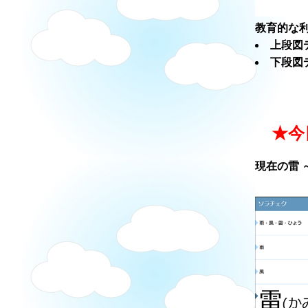
教育的な利
上段図
下段図
★今
現在の雷 ～ソ