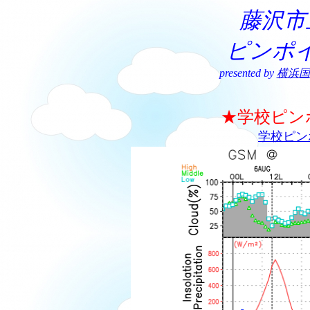
藤沢市
ピンポ
presented by
横浜国
★学校ピン
学校ピン