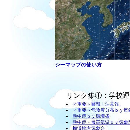
シーマップの使い方
リンク集①：学校運
＜重要＞警報・注意報
＜重要＞危険度分布ｂｙ気
熱中症ｂｙ環境省
熱中症・最高気温ｂｙ気象
横浜地方気象台