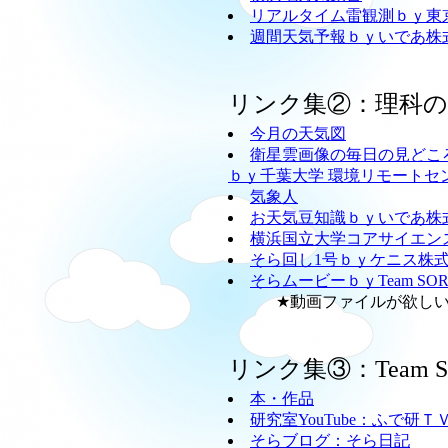
リアルタイム雷観測ｂｙ東
週間天気予報ｂｙいであ株
リンク集②：理科
今月の天気図
衛星雲画像の毎日の見どこ
ｂｙ千葉大学 環境リモートセ
気象人
お天気豆知識ｂｙいであ株
横浜国立大学コアサイエン
そら回し1号ｂｙケニス株
そらムービーｂｙTeam SO
★動画ファイルが欲しい方
リンク集③：Team
本・作品
研究室YouTube：ふで研Ｔ
そらブログ：そら日記