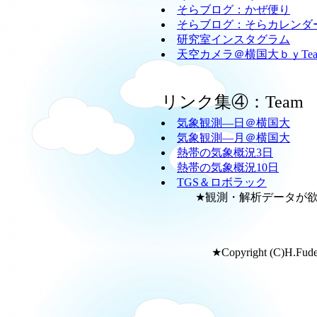
そらブログ：かぜ便り
そらブログ：そらカレンダ
研究室インスタグラム
天空カメラ＠横国大ｂｙTeam
リンク集④：Team
気象観測―日＠横国大
気象観測―月＠横国大
熱帯の気象概況3日
熱帯の気象概況10日
TGS＆ロボラック
★観測・解析データが欲し
★Copyright (C)H.Fudeya