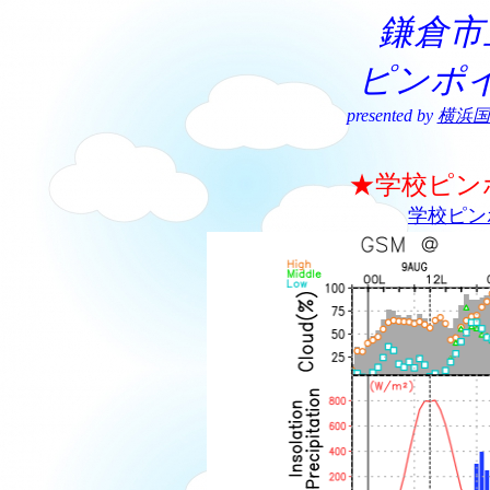
鎌倉市
ピンポ
presented by
横浜国
★学校ピン
学校ピン