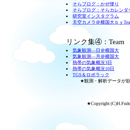
そらブログ：かぜ便り
そらブログ：そらカレンダ
研究室インスタグラム
天空カメラ＠横国大ｂｙTeam
リンク集④：Team
気象観測―日＠横国大
気象観測―月＠横国大
熱帯の気象概況3日
熱帯の気象概況10日
TGS＆ロボラック
★観測・解析データが欲し
★Copyright (C)H.Fudeya