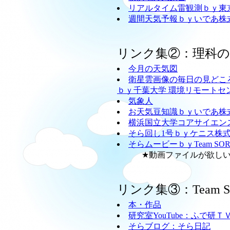
リアルタイム雷観測ｂｙ東
週間天気予報ｂｙいであ株
リンク集②：理科
今月の天気図
衛星雲画像の毎日の見どこ
ｂｙ千葉大学 環境リモートセ
気象人
お天気豆知識ｂｙいであ株
横浜国立大学コアサイエン
そら回し1号ｂｙケニス株
そらムービーｂｙTeam SO
★動画ファイルが欲しい方
リンク集③：Team
本・作品
研究室YouTube：ふで研Ｔ
そらブログ：そら日記