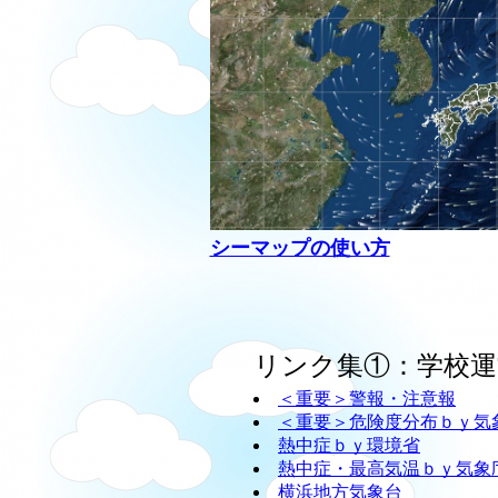
シーマップの使い方
リンク集①：学校運
＜重要＞警報・注意報
＜重要＞危険度分布ｂｙ気
熱中症ｂｙ環境省
熱中症・最高気温ｂｙ気象
横浜地方気象台