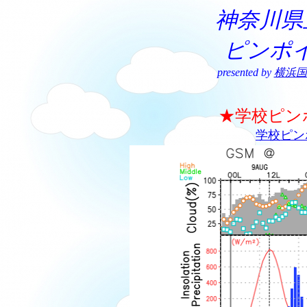
神奈川県
ピンポ
presented by
横浜国
★学校ピン
学校ピン