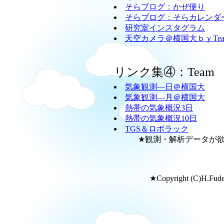
そらブログ：かぜ便り
そらブログ：そらカレンダ
研究室インスタグラム
天空カメラ＠横国大ｂｙTeam
リンク集④：Team
気象観測―日＠横国大
気象観測―月＠横国大
熱帯の気象概況3日
熱帯の気象概況10日
TGS＆ロボラック
★観測・解析データが欲し
★Copyright (C)H.Fudeya