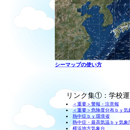
シーマップの使い方
リンク集①：学校運
＜重要＞警報・注意報
＜重要＞危険度分布ｂｙ気
熱中症ｂｙ環境省
熱中症・最高気温ｂｙ気象
横浜地方気象台