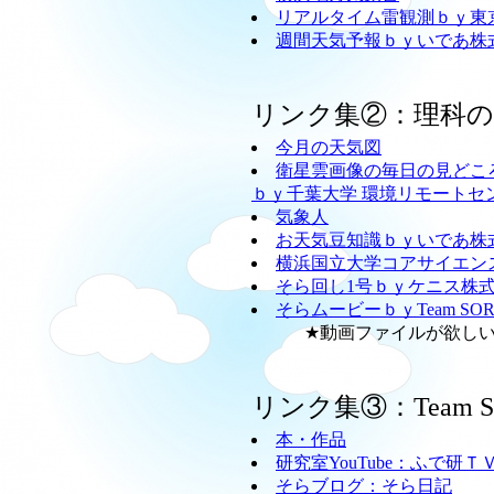
リアルタイム雷観測ｂｙ東
週間天気予報ｂｙいであ株
リンク集②：理科
今月の天気図
衛星雲画像の毎日の見どこ
ｂｙ千葉大学 環境リモートセ
気象人
お天気豆知識ｂｙいであ株
横浜国立大学コアサイエン
そら回し1号ｂｙケニス株
そらムービーｂｙTeam SO
★動画ファイルが欲しい方
リンク集③：Team
本・作品
研究室YouTube：ふで研Ｔ
そらブログ：そら日記