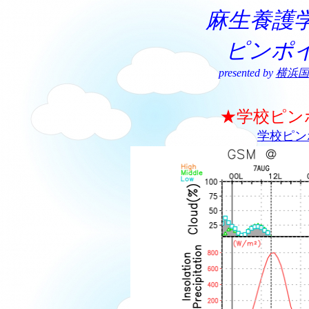
麻生養護
ピンポ
presented by
横浜国
★学校ピン
学校ピン