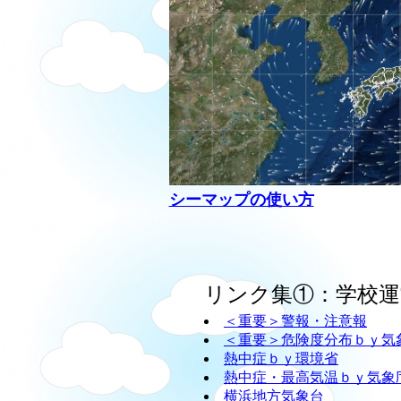
シーマップの使い方
リンク集①：学校運
＜重要＞警報・注意報
＜重要＞危険度分布ｂｙ気
熱中症ｂｙ環境省
熱中症・最高気温ｂｙ気象
横浜地方気象台