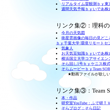
リアルタイム雷観測ｂｙ東
週間天気予報ｂｙいであ株
リンク集②：理科
今月の天気図
衛星雲画像の毎日の見どこ
ｂｙ千葉大学 環境リモートセ
気象人
お天気豆知識ｂｙいであ株
横浜国立大学コアサイエン
そら回し1号ｂｙケニス株
そらムービーｂｙTeam SO
★動画ファイルが欲しい方
リンク集③：Team
本・作品
研究室YouTube：ふで研Ｔ
そらブログ：そら日記