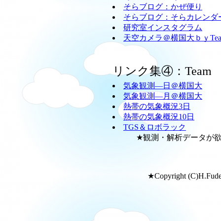
そらブログ：かぜ便り
そらブログ：そらカレンダ
研究室インスタグラム
天空カメラ＠横国大ｂｙTeam
リンク集④：Team
気象観測―日＠横国大
気象観測―月＠横国大
熱帯の気象概況3日
熱帯の気象概況10日
TGS＆ロボラック
★観測・解析データが欲し
★Copyright (C)H.Fudeya