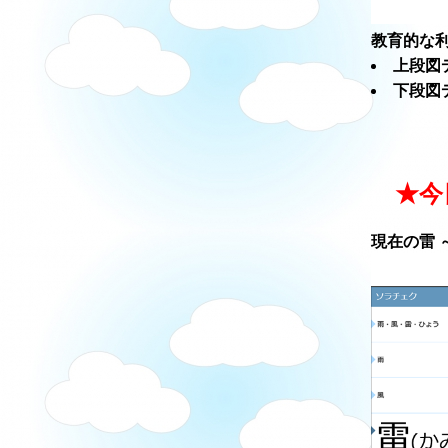
教育的な利
上段図
下段図
★今
現在の雷 ～ソ