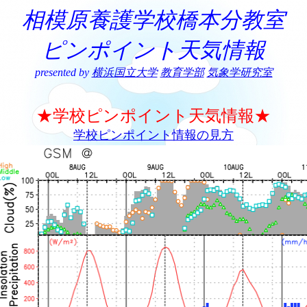
相模原養護学校橋本分教室
ピンポイント天気情報
presented by
横浜国立大学
教育学部
気象学研究室
★学校ピンポイント天気情報★
学校ピンポイント情報の見方