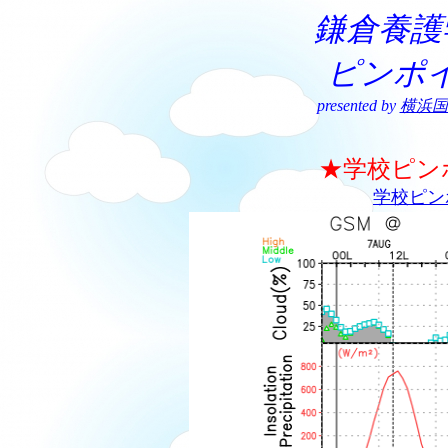
鎌倉養護
ピンポ
presented by
横浜国
★学校ピン
学校ピン