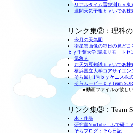
リアルタイム雷観測ｂｙ東
週間天気予報ｂｙいであ株
リンク集②：理科
今月の天気図
衛星雲画像の毎日の見どこ
ｂｙ千葉大学 環境リモートセ
気象人
お天気豆知識ｂｙいであ株
横浜国立大学コアサイエン
そら回し1号ｂｙケニス株
そらムービーｂｙTeam SO
★動画ファイルが欲しい方
リンク集③：Team
本・作品
研究室YouTube：ふで研Ｔ
そらブログ：そら日記