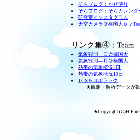
そらブログ：かぜ便り
そらブログ：そらカレンダ
研究室インスタグラム
天空カメラ＠横国大ｂｙTeam
リンク集④：Team
気象観測―日＠横国大
気象観測―月＠横国大
熱帯の気象概況3日
熱帯の気象概況10日
TGS＆ロボラック
★観測・解析データが欲し
★Copyright (C)H.Fudeya