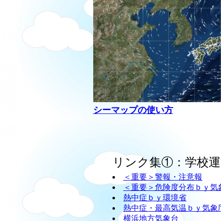
シーマップの使い方
リンク集①：学校運
＜重要＞警報・注意報
＜重要＞危険度分布ｂｙ気
熱中症ｂｙ環境省
熱中症・最高気温ｂｙ気象
横浜地方気象台