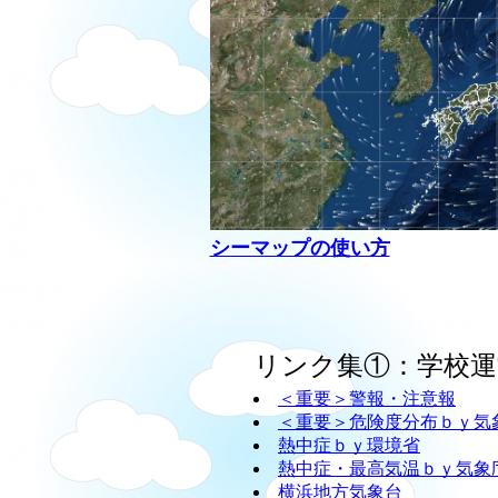
シーマップの使い方
リンク集①：学校運
＜重要＞警報・注意報
＜重要＞危険度分布ｂｙ気
熱中症ｂｙ環境省
熱中症・最高気温ｂｙ気象
横浜地方気象台