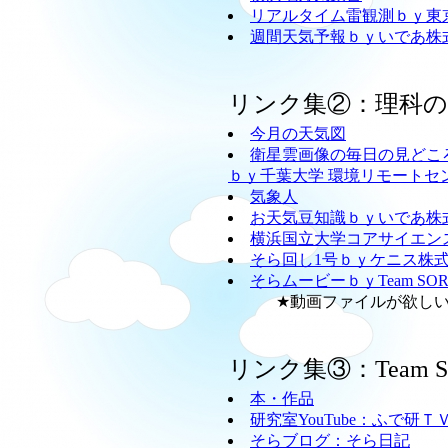
リアルタイム雷観測ｂｙ東
週間天気予報ｂｙいであ株
リンク集②：理科
今月の天気図
衛星雲画像の毎日の見どこ
ｂｙ千葉大学 環境リモートセ
気象人
お天気豆知識ｂｙいであ株
横浜国立大学コアサイエン
そら回し1号ｂｙケニス株
そらムービーｂｙTeam SO
★動画ファイルが欲しい方
リンク集③：Team
本・作品
研究室YouTube：ふで研Ｔ
そらブログ：そら日記