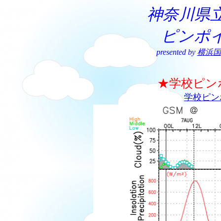
神奈川県
ピンポ
presented by
横浜国
★学校ピン
学校ピン