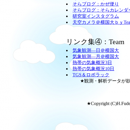
そらブログ：かぜ便り
そらブログ：そらカレンダ
研究室インスタグラム
天空カメラ＠横国大ｂｙTeam
リンク集④：Team
気象観測―日＠横国大
気象観測―月＠横国大
熱帯の気象概況3日
熱帯の気象概況10日
TGS＆ロボラック
★観測・解析データが欲し
★Copyright (C)H.Fudeya