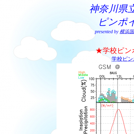
神奈川県
ピンポ
presented by
横浜国
★学校ピン
学校ピン