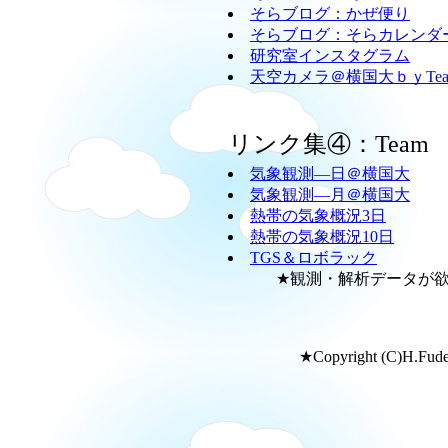
そらブログ：かぜ便り
そらブログ：そらカレンダ
研究室インスタグラム
天空カメラ＠横国大ｂｙTeam
リンク集④：Team
気象観測―日＠横国大
気象観測―月＠横国大
熱帯の気象概況3日
熱帯の気象概況10日
TGS＆ロボラック
★観測・解析データが欲し
★Copyright (C)H.Fudeya