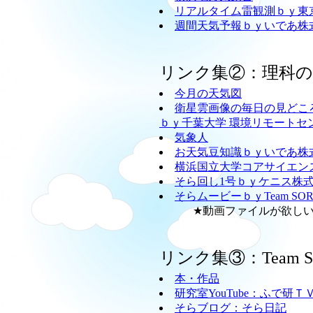
リアルタイム雷観測ｂｙ東
週間天気予報ｂｙいであ株
リンク集②：理科
今月の天気図
衛星雲画像の毎日の見どこ
ｂｙ千葉大学 環境リモートセ
気象人
お天気豆知識ｂｙいであ株
横浜国立大学コアサイエン
そら回し1号ｂｙケニス株
そらムービーｂｙTeam SO
★動画ファイルが欲しい方
リンク集③：Team
本・作品
研究室YouTube：ふで研Ｔ
そらブログ：そら日記