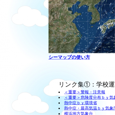
シーマップの使い方
リンク集①：学校運
＜重要＞警報・注意報
＜重要＞危険度分布ｂｙ気
熱中症ｂｙ環境省
熱中症・最高気温ｂｙ気象
横浜地方気象台