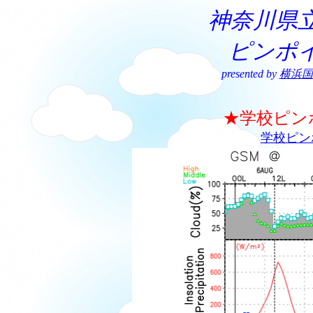
神奈川県
ピンポ
presented by
横浜国
★学校ピン
学校ピン