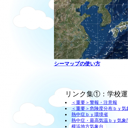
シーマップの使い方
リンク集①：学校運
＜重要＞警報・注意報
＜重要＞危険度分布ｂｙ気
熱中症ｂｙ環境省
熱中症・最高気温ｂｙ気象
横浜地方気象台