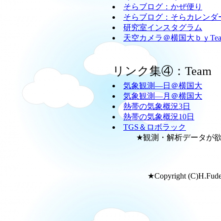
そらブログ：かぜ便り
そらブログ：そらカレンダ
研究室インスタグラム
天空カメラ＠横国大ｂｙTeam
リンク集④：Team
気象観測―日＠横国大
気象観測―月＠横国大
熱帯の気象概況3日
熱帯の気象概況10日
TGS＆ロボラック
★観測・解析データが欲し
★Copyright (C)H.Fudeya