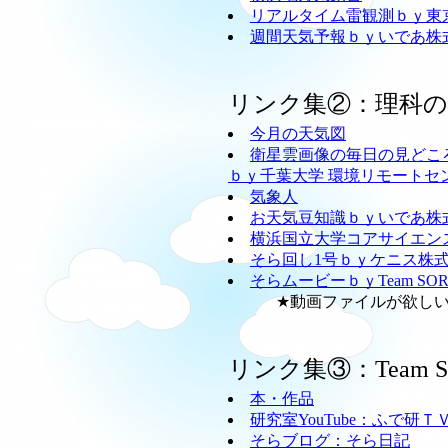
リアルタイム雷観測ｂｙ東
週間天気予報ｂｙいであ株
リンク集②：理科
今月の天気図
衛星雲画像の毎日の見どこ
ｂｙ千葉大学 環境リモートセ
気象人
お天気豆知識ｂｙいであ株
横浜国立大学コアサイエン
そら回し1号ｂｙケニス株
そらムービーｂｙTeam SO
★動画ファイルが欲しい方
リンク集③：Team
本・作品
研究室YouTube：ふで研Ｔ
そらブログ：そら日記