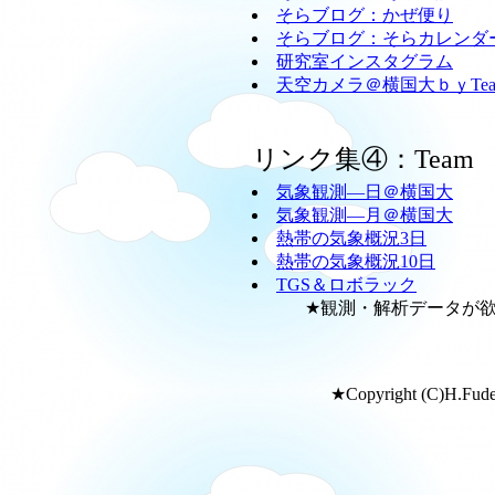
そらブログ：かぜ便り
そらブログ：そらカレンダ
研究室インスタグラム
天空カメラ＠横国大ｂｙTeam
リンク集④：Team
気象観測―日＠横国大
気象観測―月＠横国大
熱帯の気象概況3日
熱帯の気象概況10日
TGS＆ロボラック
★観測・解析データが欲し
★Copyright (C)H.Fudeya