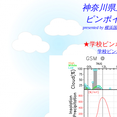
神奈川県
ピンポ
presented by
横浜国
★学校ピン
学校ピン