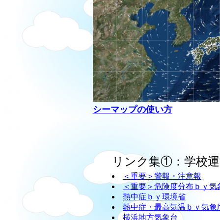
シーマップの使い方
リンク集①：学校運
＜重要＞警報・注意報
＜重要＞危険度分布ｂｙ気
熱中症ｂｙ環境省
熱中症・最高気温ｂｙ気象
横浜地方気象台