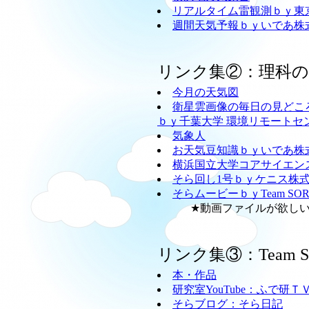
リアルタイム雷観測ｂｙ東
週間天気予報ｂｙいであ株
リンク集②：理科
今月の天気図
衛星雲画像の毎日の見どこ
ｂｙ千葉大学 環境リモートセ
気象人
お天気豆知識ｂｙいであ株
横浜国立大学コアサイエン
そら回し1号ｂｙケニス株
そらムービーｂｙTeam SO
★動画ファイルが欲しい方
リンク集③：Team
本・作品
研究室YouTube：ふで研Ｔ
そらブログ：そら日記