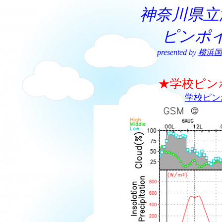
神奈川県立
ピンポ
presented by
横浜国
★学校ピン
学校ピン