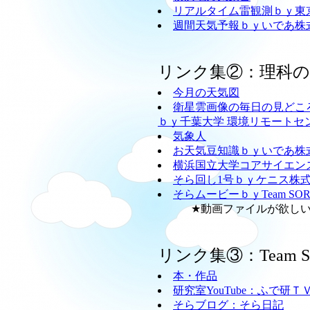
リアルタイム雷観測ｂｙ東
週間天気予報ｂｙいであ株
リンク集②：理科
今月の天気図
衛星雲画像の毎日の見どこ
ｂｙ千葉大学 環境リモートセ
気象人
お天気豆知識ｂｙいであ株
横浜国立大学コアサイエン
そら回し1号ｂｙケニス株
そらムービーｂｙTeam SO
★動画ファイルが欲しい方
リンク集③：Team
本・作品
研究室YouTube：ふで研Ｔ
そらブログ：そら日記