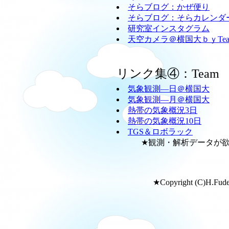
そらブログ：かぜ便り
そらブログ：そらカレンダ
研究室インスタグラム
天空カメラ＠横国大ｂｙTeam
リンク集④：Team
気象観測―日＠横国大
気象観測―月＠横国大
熱帯の気象概況3日
熱帯の気象概況10日
TGS＆ロボラック
★観測・解析データが欲し
★Copyright (C)H.Fudeya