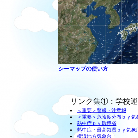
シーマップの使い方
リンク集①：学校運
＜重要＞警報・注意報
＜重要＞危険度分布ｂｙ気
熱中症ｂｙ環境省
熱中症・最高気温ｂｙ気象
横浜地方気象台