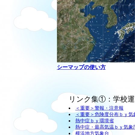
シーマップの使い方
リンク集①：学校運
＜重要＞警報・注意報
＜重要＞危険度分布ｂｙ気
熱中症ｂｙ環境省
熱中症・最高気温ｂｙ気象
横浜地方気象台