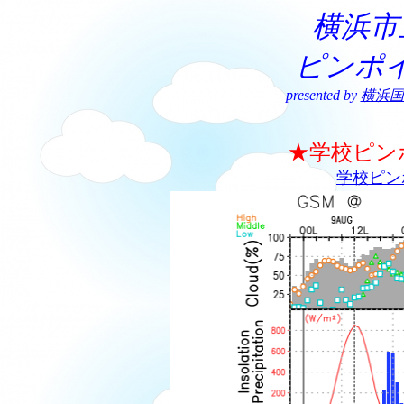
横浜市
ピンポ
presented by
横浜国
★学校ピン
学校ピン