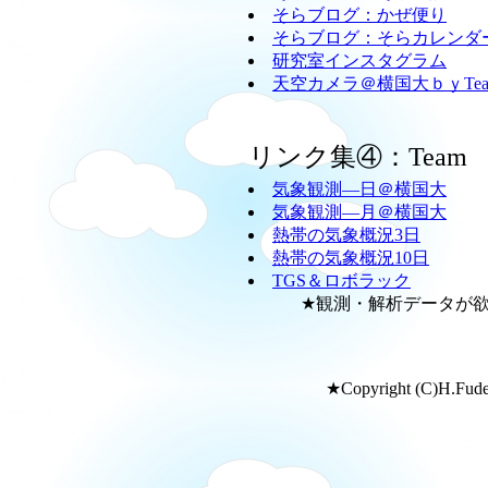
そらブログ：かぜ便り
そらブログ：そらカレンダ
研究室インスタグラム
天空カメラ＠横国大ｂｙTeam
リンク集④：Team
気象観測―日＠横国大
気象観測―月＠横国大
熱帯の気象概況3日
熱帯の気象概況10日
TGS＆ロボラック
★観測・解析データが欲し
★Copyright (C)H.Fudeya