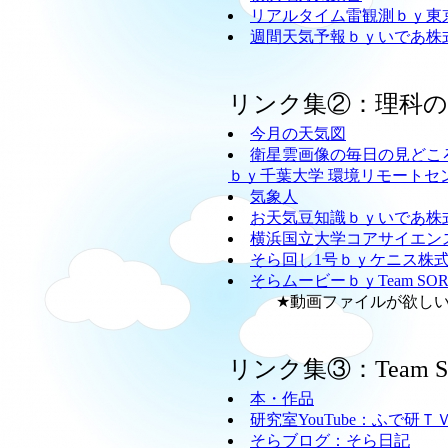
リアルタイム雷観測ｂｙ東
週間天気予報ｂｙいであ株
リンク集②：理科
今月の天気図
衛星雲画像の毎日の見どこ
ｂｙ千葉大学 環境リモートセ
気象人
お天気豆知識ｂｙいであ株
横浜国立大学コアサイエン
そら回し1号ｂｙケニス株
そらムービーｂｙTeam SO
★動画ファイルが欲しい方
リンク集③：Team
本・作品
研究室YouTube：ふで研Ｔ
そらブログ：そら日記