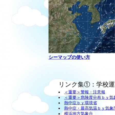
シーマップの使い方
リンク集①：学校運
＜重要＞警報・注意報
＜重要＞危険度分布ｂｙ気
熱中症ｂｙ環境省
熱中症・最高気温ｂｙ気象
横浜地方気象台