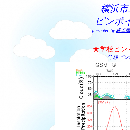
横浜市
ピンポ
presented by
横浜国
★学校ピン
学校ピン