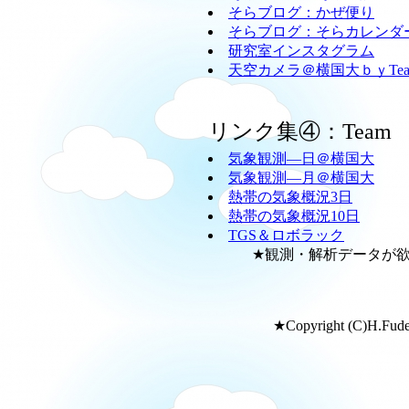
そらブログ：かぜ便り
そらブログ：そらカレンダ
研究室インスタグラム
天空カメラ＠横国大ｂｙTeam
リンク集④：Team
気象観測―日＠横国大
気象観測―月＠横国大
熱帯の気象概況3日
熱帯の気象概況10日
TGS＆ロボラック
★観測・解析データが欲し
★Copyright (C)H.Fudeya