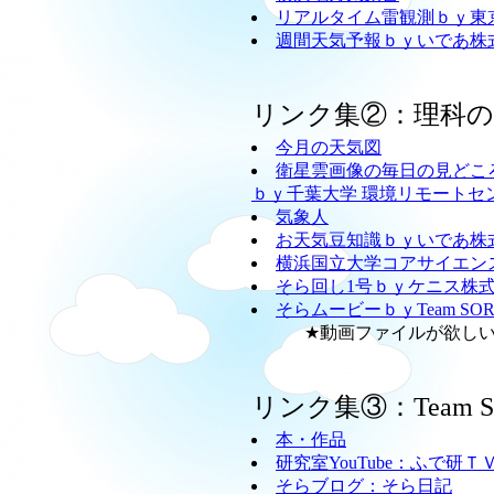
リアルタイム雷観測ｂｙ東
週間天気予報ｂｙいであ株
リンク集②：理科
今月の天気図
衛星雲画像の毎日の見どこ
ｂｙ千葉大学 環境リモートセ
気象人
お天気豆知識ｂｙいであ株
横浜国立大学コアサイエン
そら回し1号ｂｙケニス株
そらムービーｂｙTeam SO
★動画ファイルが欲しい方
リンク集③：Team
本・作品
研究室YouTube：ふで研Ｔ
そらブログ：そら日記