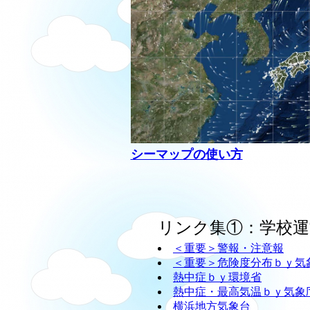
シーマップの使い方
リンク集①：学校運
＜重要＞警報・注意報
＜重要＞危険度分布ｂｙ気
熱中症ｂｙ環境省
熱中症・最高気温ｂｙ気象
横浜地方気象台