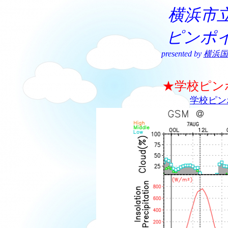
横浜市
ピンポ
presented by
横浜国
★学校ピン
学校ピン