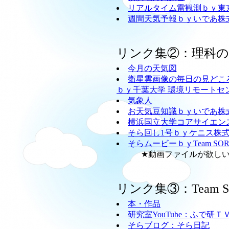
リアルタイム雷観測ｂｙ東
週間天気予報ｂｙいであ株
リンク集②：理科
今月の天気図
衛星雲画像の毎日の見どこ
ｂｙ千葉大学 環境リモートセ
気象人
お天気豆知識ｂｙいであ株
横浜国立大学コアサイエン
そら回し1号ｂｙケニス株
そらムービーｂｙTeam SO
★動画ファイルが欲しい方
リンク集③：Team
本・作品
研究室YouTube：ふで研Ｔ
そらブログ：そら日記