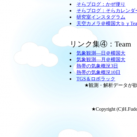
そらブログ：かぜ便り
そらブログ：そらカレンダ
研究室インスタグラム
天空カメラ＠横国大ｂｙTeam
リンク集④：Team
気象観測―日＠横国大
気象観測―月＠横国大
熱帯の気象概況3日
熱帯の気象概況10日
TGS＆ロボラック
★観測・解析データが欲し
★Copyright (C)H.Fudeya