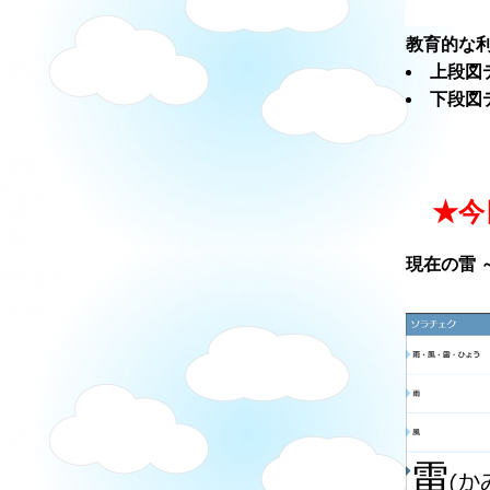
教育的な利
上段図
下段図
★今
現在の雷 ～ソ