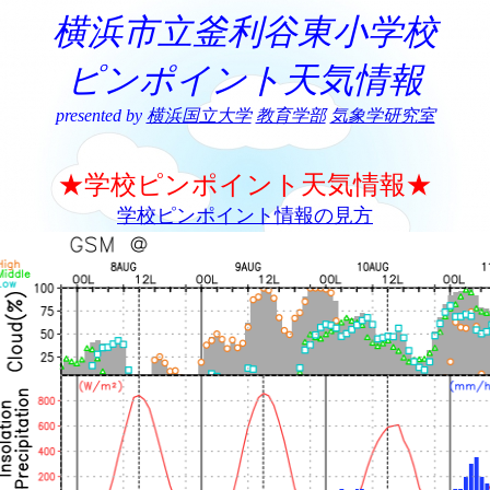
横浜市立釜利谷東小学校
ピンポイント天気情報
presented by
横浜国立大学
教育学部
気象学研究室
★学校ピンポイント天気情報★
学校ピンポイント情報の見方