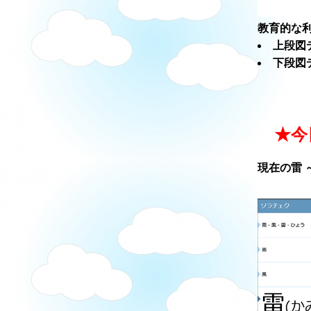
教育的な利
上段図
下段図
★今
現在の雷 ～ソ