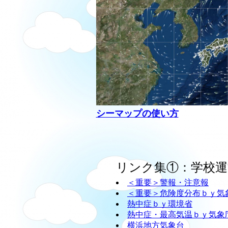
シーマップの使い方
リンク集①：学校運
＜重要＞警報・注意報
＜重要＞危険度分布ｂｙ気
熱中症ｂｙ環境省
熱中症・最高気温ｂｙ気象
横浜地方気象台