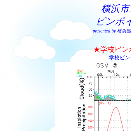
横浜市
ピンポ
presented by
横浜国
★学校ピン
学校ピン