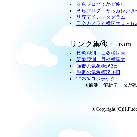
そらブログ：かぜ便り
そらブログ：そらカレンダ
研究室インスタグラム
天空カメラ＠横国大ｂｙTeam
リンク集④：Team
気象観測―日＠横国大
気象観測―月＠横国大
熱帯の気象概況3日
熱帯の気象概況10日
TGS＆ロボラック
★観測・解析データが欲し
★Copyright (C)H.Fudeya