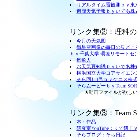
リアルタイム雷観測ｂｙ東
週間天気予報ｂｙいであ株
リンク集②：理科
今月の天気図
衛星雲画像の毎日の見どこ
ｂｙ千葉大学 環境リモートセ
気象人
お天気豆知識ｂｙいであ株
横浜国立大学コアサイエン
そら回し1号ｂｙケニス株
そらムービーｂｙTeam SO
★動画ファイルが欲しい方
リンク集③：Team
本・作品
研究室YouTube：ふで研Ｔ
そらブログ：そら日記