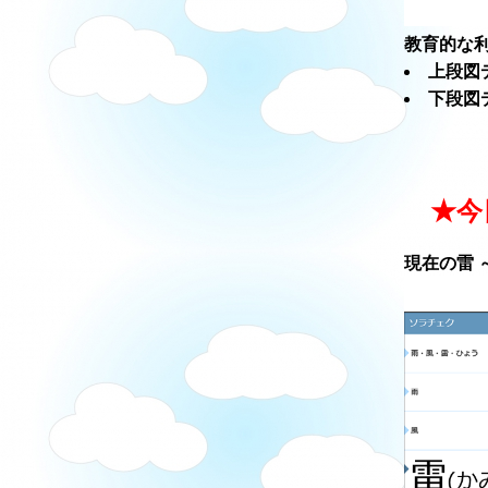
教育的な利
上段図
下段図
★今
現在の雷 ～ソ