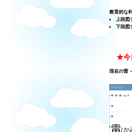
教育的な利
上段図
下段図
★今
現在の雷 ～ソ