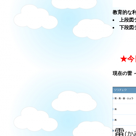
教育的な利
上段図
下段図
★今
現在の雷 ～ソ