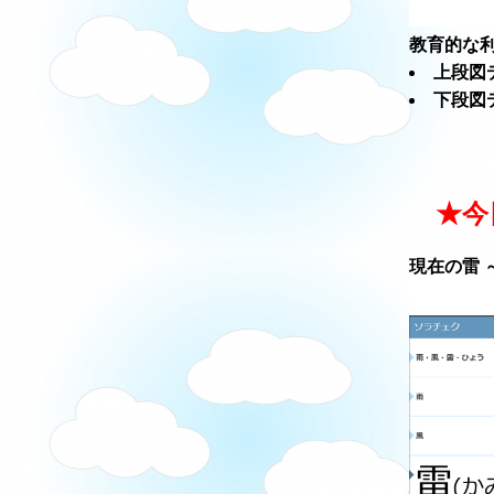
教育的な利
上段図
下段図
★今
現在の雷 ～ソ