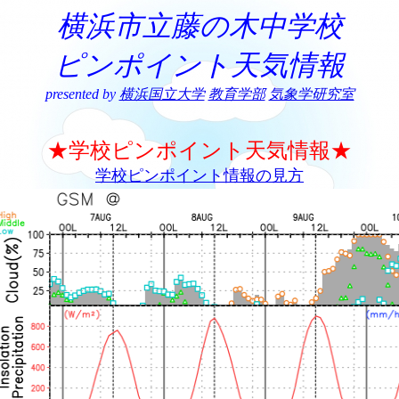
横浜市立藤の木中学校
ピンポイント天気情報
presented by
横浜国立大学
教育学部
気象学研究室
★学校ピンポイント天気情報★
学校ピンポイント情報の見方