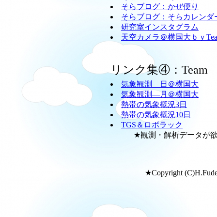
そらブログ：かぜ便り
そらブログ：そらカレンダ
研究室インスタグラム
天空カメラ＠横国大ｂｙTeam
リンク集④：Team
気象観測―日＠横国大
気象観測―月＠横国大
熱帯の気象概況3日
熱帯の気象概況10日
TGS＆ロボラック
★観測・解析データが欲し
★Copyright (C)H.Fudeya