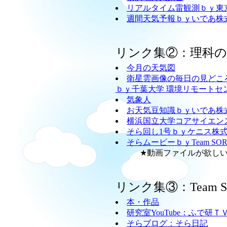
リアルタイム雷観測ｂｙ東
週間天気予報ｂｙいであ株
リンク集②：理科
今月の天気図
衛星雲画像の毎日の見どこ
ｂｙ千葉大学 環境リモートセ
気象人
お天気豆知識ｂｙいであ株
横浜国立大学コアサイエン
そら回し1号ｂｙケニス株
そらムービーｂｙTeam SO
★動画ファイルが欲しい方
リンク集③：Team
本・作品
研究室YouTube：ふで研Ｔ
そらブログ：そら日記