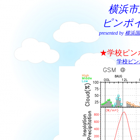
横浜市
ピンポ
presented by
横浜国
★学校ピン
学校ピン