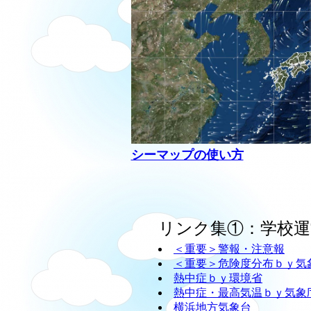
シーマップの使い方
リンク集①：学校運
＜重要＞警報・注意報
＜重要＞危険度分布ｂｙ気
熱中症ｂｙ環境省
熱中症・最高気温ｂｙ気象
横浜地方気象台