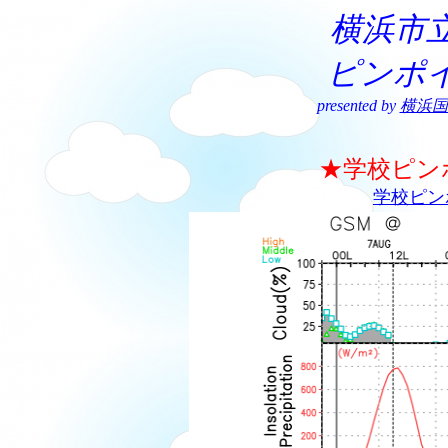
横浜市
ピンポ
presented by
横浜国
★学校ピン
学校ピン