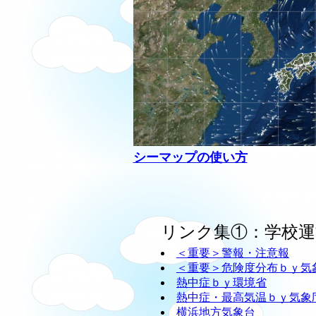
シーマップの使い方
リンク集①：学校運
＜重要＞警報・注意報
＜重要＞危険度分布ｂｙ気
熱中症ｂｙ環境省
熱中症・最高気温ｂｙ気象
横浜地方気象台