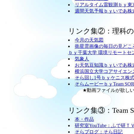
リアルタイム雷観測ｂｙ東
週間天気予報ｂｙいであ株
リンク集②：理科
今月の天気図
衛星雲画像の毎日の見どこ
ｂｙ千葉大学 環境リモートセ
気象人
お天気豆知識ｂｙいであ株
横浜国立大学コアサイエン
そら回し1号ｂｙケニス株
そらムービーｂｙTeam SO
★動画ファイルが欲しい方
リンク集③：Team
本・作品
研究室YouTube：ふで研Ｔ
そらブログ：そら日記