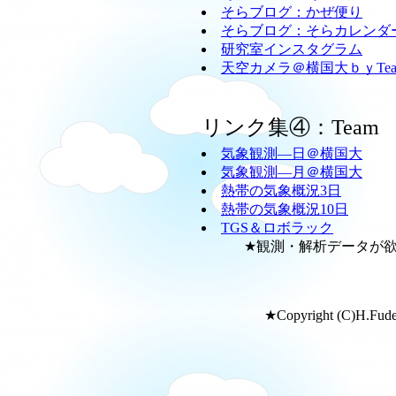
そらブログ：かぜ便り
そらブログ：そらカレンダ
研究室インスタグラム
天空カメラ＠横国大ｂｙTeam
リンク集④：Team
気象観測―日＠横国大
気象観測―月＠横国大
熱帯の気象概況3日
熱帯の気象概況10日
TGS＆ロボラック
★観測・解析データが欲し
★Copyright (C)H.Fudeya