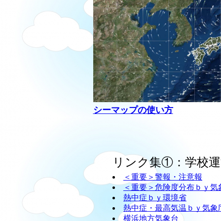
シーマップの使い方
リンク集①：学校運
＜重要＞警報・注意報
＜重要＞危険度分布ｂｙ気
熱中症ｂｙ環境省
熱中症・最高気温ｂｙ気象
横浜地方気象台