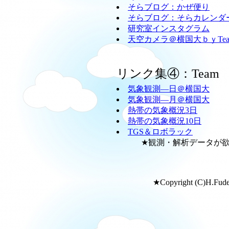
そらブログ：かぜ便り
そらブログ：そらカレンダ
研究室インスタグラム
天空カメラ＠横国大ｂｙTeam
リンク集④：Team
気象観測―日＠横国大
気象観測―月＠横国大
熱帯の気象概況3日
熱帯の気象概況10日
TGS＆ロボラック
★観測・解析データが欲し
★Copyright (C)H.Fudeya