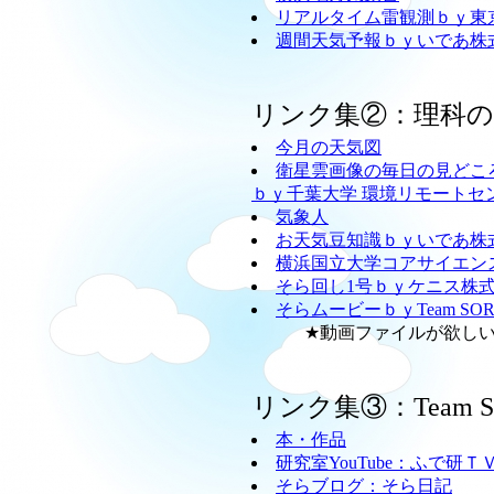
リアルタイム雷観測ｂｙ東
週間天気予報ｂｙいであ株
リンク集②：理科
今月の天気図
衛星雲画像の毎日の見どこ
ｂｙ千葉大学 環境リモートセ
気象人
お天気豆知識ｂｙいであ株
横浜国立大学コアサイエン
そら回し1号ｂｙケニス株
そらムービーｂｙTeam SO
★動画ファイルが欲しい方
リンク集③：Team
本・作品
研究室YouTube：ふで研Ｔ
そらブログ：そら日記