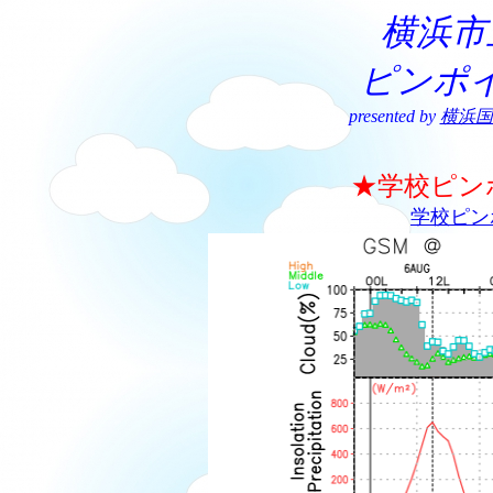
横浜市
ピンポ
presented by
横浜国
★学校ピン
学校ピン