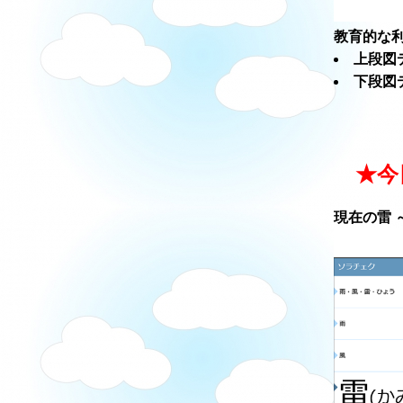
教育的な利
上段図
下段図
★今
現在の雷 ～ソ