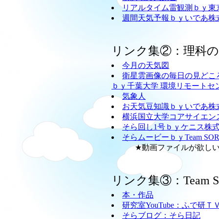
リアルタイム雷観測ｂｙ東
週間天気予報ｂｙいであ株
リンク集②：理科
今月の天気図
衛星雲画像の毎日の見どこ
ｂｙ千葉大学 環境リモートセ
気象人
お天気豆知識ｂｙいであ株
横浜国立大学コアサイエン
そら回し1号ｂｙケニス株
そらムービーｂｙTeam SO
★動画ファイルが欲しい方
リンク集③：Team
本・作品
研究室YouTube：ふで研Ｔ
そらブログ：そら日記