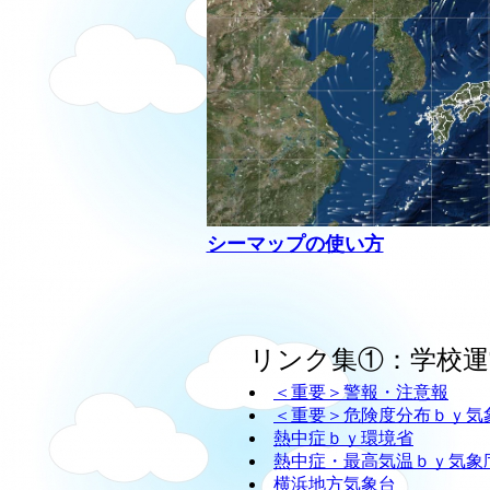
シーマップの使い方
リンク集①：学校運
＜重要＞警報・注意報
＜重要＞危険度分布ｂｙ気
熱中症ｂｙ環境省
熱中症・最高気温ｂｙ気象
横浜地方気象台