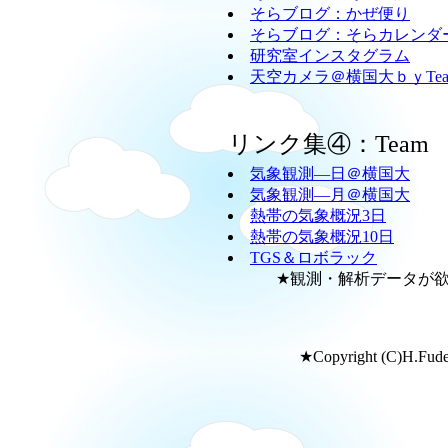
そらブログ：かぜ便り
そらブログ：そらカレンダ
研究室インスタグラム
天空カメラ＠横国大ｂｙTeam
リンク集④：Team
気象観測―日＠横国大
気象観測―月＠横国大
熱帯の気象概況3日
熱帯の気象概況10日
TGS＆ロボラック
★観測・解析データが欲し
★Copyright (C)H.Fudeya