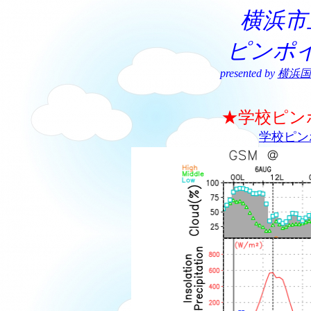
横浜市
ピンポ
presented by
横浜国
★学校ピン
学校ピン