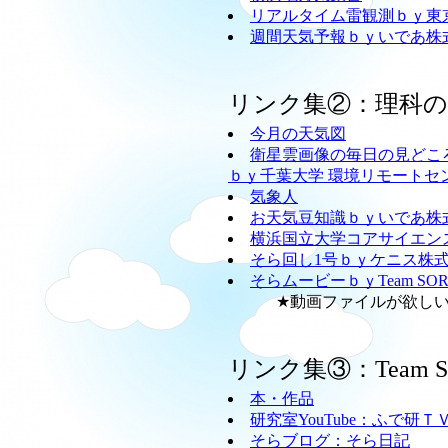
リアルタイム雷観測ｂｙ東
週間天気予報ｂｙいであ株
リンク集②：理科
今月の天気図
衛星雲画像の毎日の見どこ
ｂｙ千葉大学 環境リモートセ
気象人
お天気豆知識ｂｙいであ株
横浜国立大学コアサイエン
そら回し1号ｂｙケニス株
そらムービーｂｙTeam SO
★動画ファイルが欲しい方
リンク集③：Team
本・作品
研究室YouTube：ふで研Ｔ
そらブログ：そら日記