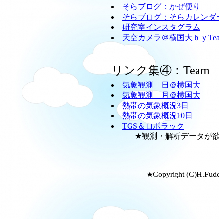
そらブログ：かぜ便り
そらブログ：そらカレンダ
研究室インスタグラム
天空カメラ＠横国大ｂｙTeam
リンク集④：Team
気象観測―日＠横国大
気象観測―月＠横国大
熱帯の気象概況3日
熱帯の気象概況10日
TGS＆ロボラック
★観測・解析データが欲し
★Copyright (C)H.Fudeya