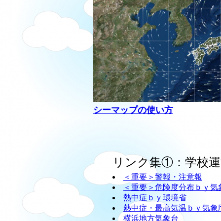
シーマップの使い方
リンク集①：学校運
＜重要＞警報・注意報
＜重要＞危険度分布ｂｙ気
熱中症ｂｙ環境省
熱中症・最高気温ｂｙ気象
横浜地方気象台