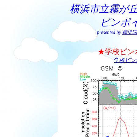
横浜市立霧が丘
ピンポ
presented by
横浜国
★学校ピン
学校ピン