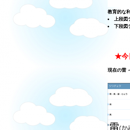
教育的な利
上段図
下段図
★今
現在の雷 ～ソ