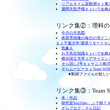
リアルタイム雷観測ｂｙ東
週間天気予報ｂｙいであ株
リンク集②：理科
今月の天気図
衛星雲画像の毎日の見どこ
ｂｙ千葉大学 環境リモートセ
気象人
お天気豆知識ｂｙいであ株
横浜国立大学コアサイエン
そら回し1号ｂｙケニス株
そらムービーｂｙTeam SO
★動画ファイルが欲しい方
リンク集③：Team
本・作品
研究室YouTube：ふで研Ｔ
そらブログ：そら日記