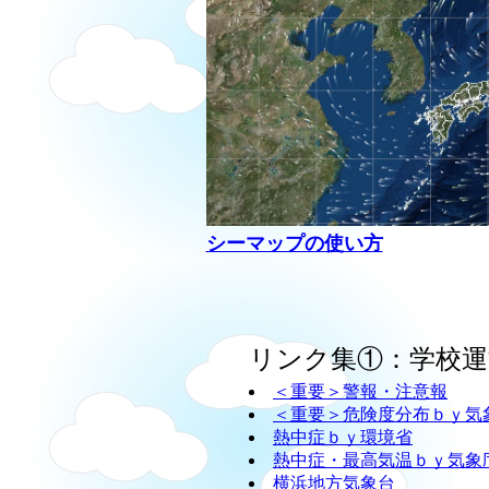
シーマップの使い方
リンク集①：学校運
＜重要＞警報・注意報
＜重要＞危険度分布ｂｙ気
熱中症ｂｙ環境省
熱中症・最高気温ｂｙ気象
横浜地方気象台