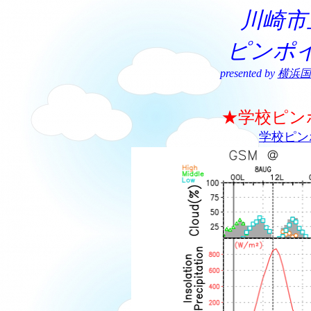
川崎市
ピンポ
presented by
横浜国
★学校ピン
学校ピン