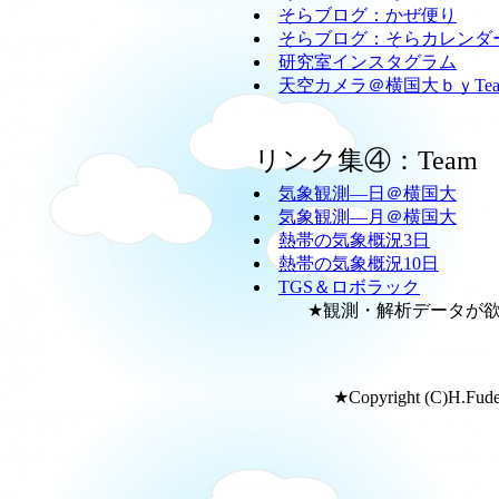
そらブログ：かぜ便り
そらブログ：そらカレンダ
研究室インスタグラム
天空カメラ＠横国大ｂｙTeam
リンク集④：Team
気象観測―日＠横国大
気象観測―月＠横国大
熱帯の気象概況3日
熱帯の気象概況10日
TGS＆ロボラック
★観測・解析データが欲し
★Copyright (C)H.Fudeya