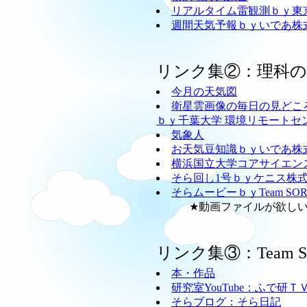
リアルタイム雷観測ｂｙ東
週間天気予報ｂｙいであ株
リンク集②：理科
今月の天気図
衛星雲画像の毎日の見どこ
ｂｙ千葉大学 環境リモートセ
気象人
お天気豆知識ｂｙいであ株
横浜国立大学コアサイエン
そら回し1号ｂｙケニス株
そらムービーｂｙTeam SO
★動画ファイルが欲しい方
リンク集③：Team
本・作品
研究室YouTube：ふで研Ｔ
そらブログ：そら日記