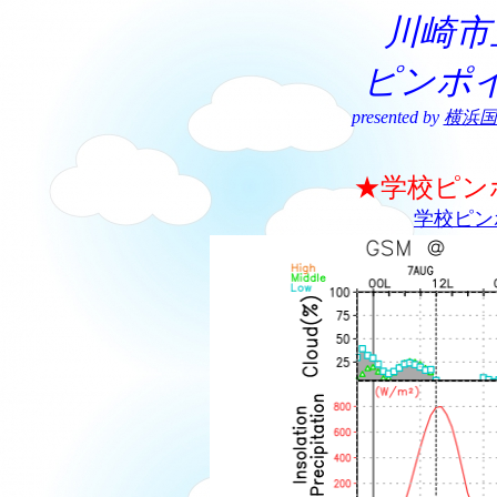
川崎市
ピンポ
presented by
横浜国
★学校ピン
学校ピン