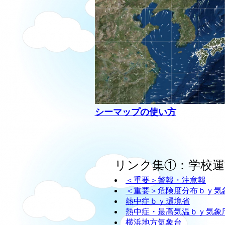
シーマップの使い方
リンク集①：学校運
＜重要＞警報・注意報
＜重要＞危険度分布ｂｙ気
熱中症ｂｙ環境省
熱中症・最高気温ｂｙ気象
横浜地方気象台