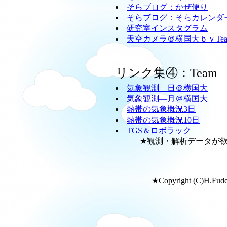
そらブログ：かぜ便り
そらブログ：そらカレンダ
研究室インスタグラム
天空カメラ＠横国大ｂｙTeam
リンク集④：Team
気象観測―日＠横国大
気象観測―月＠横国大
熱帯の気象概況3日
熱帯の気象概況10日
TGS＆ロボラック
★観測・解析データが欲し
★Copyright (C)H.Fudeya