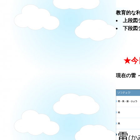
教育的な利
上段図
下段図
★今
現在の雷 ～ソ