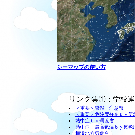
シーマップの使い方
リンク集①：学校運
＜重要＞警報・注意報
＜重要＞危険度分布ｂｙ気
熱中症ｂｙ環境省
熱中症・最高気温ｂｙ気象
横浜地方気象台