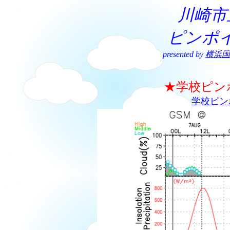
川崎市
ピンポ
presented by
横浜国
★学校ピン
学校ピン