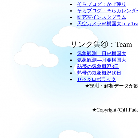
そらブログ：かぜ便り
そらブログ：そらカレンダ
研究室インスタグラム
天空カメラ＠横国大ｂｙTeam
リンク集④：Team
気象観測―日＠横国大
気象観測―月＠横国大
熱帯の気象概況3日
熱帯の気象概況10日
TGS＆ロボラック
★観測・解析データが欲し
★Copyright (C)H.Fudeya