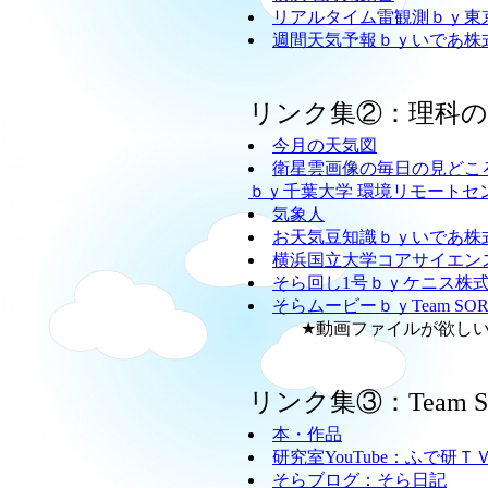
リアルタイム雷観測ｂｙ東
週間天気予報ｂｙいであ株
リンク集②：理科
今月の天気図
衛星雲画像の毎日の見どこ
ｂｙ千葉大学 環境リモートセ
気象人
お天気豆知識ｂｙいであ株
横浜国立大学コアサイエン
そら回し1号ｂｙケニス株
そらムービーｂｙTeam SO
★動画ファイルが欲しい方
リンク集③：Team
本・作品
研究室YouTube：ふで研Ｔ
そらブログ：そら日記