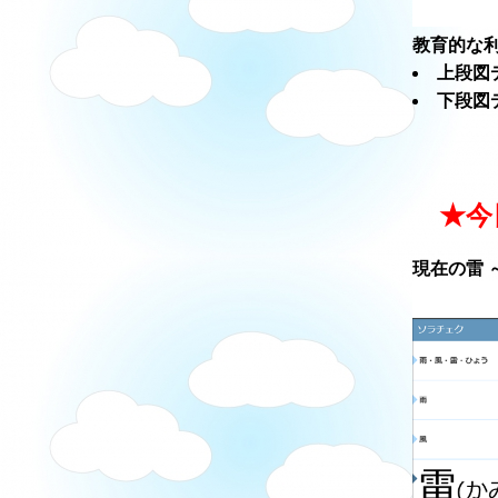
教育的な利
上段図
下段図
★今
現在の雷 ～ソ