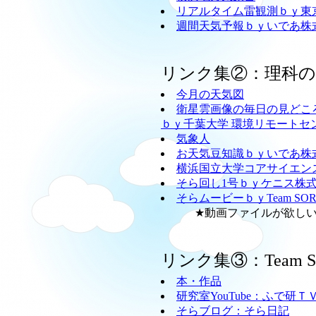
リアルタイム雷観測ｂｙ東
週間天気予報ｂｙいであ株
リンク集②：理科
今月の天気図
衛星雲画像の毎日の見どこ
ｂｙ千葉大学 環境リモートセ
気象人
お天気豆知識ｂｙいであ株
横浜国立大学コアサイエン
そら回し1号ｂｙケニス株
そらムービーｂｙTeam SO
★動画ファイルが欲しい方
リンク集③：Team
本・作品
研究室YouTube：ふで研Ｔ
そらブログ：そら日記