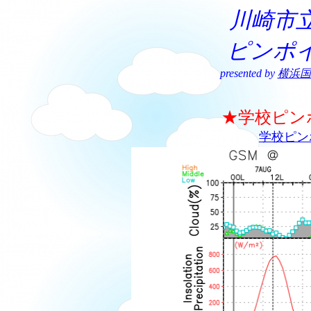
川崎市
ピンポ
presented by
横浜国
★学校ピン
学校ピン