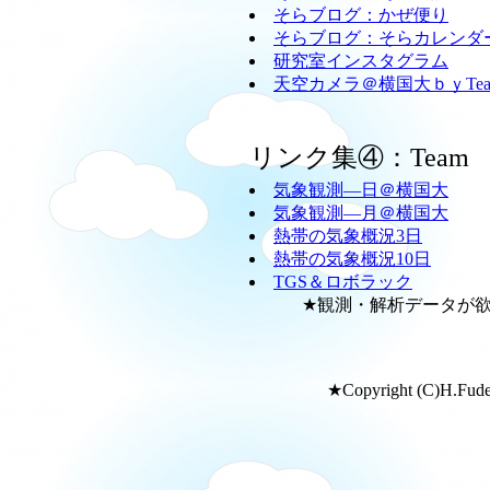
そらブログ：かぜ便り
そらブログ：そらカレンダ
研究室インスタグラム
天空カメラ＠横国大ｂｙTeam
リンク集④：Team
気象観測―日＠横国大
気象観測―月＠横国大
熱帯の気象概況3日
熱帯の気象概況10日
TGS＆ロボラック
★観測・解析データが欲し
★Copyright (C)H.Fudeya