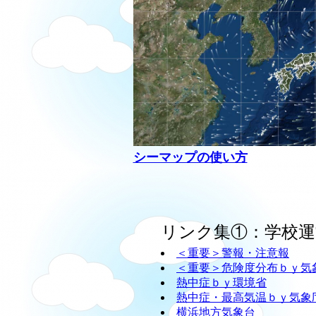
シーマップの使い方
リンク集①：学校運
＜重要＞警報・注意報
＜重要＞危険度分布ｂｙ気
熱中症ｂｙ環境省
熱中症・最高気温ｂｙ気象
横浜地方気象台