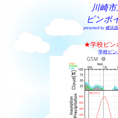
川崎市
ピンポ
presented by
横浜国
★学校ピン
学校ピン