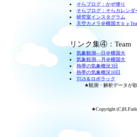
そらブログ：かぜ便り
そらブログ：そらカレンダ
研究室インスタグラム
天空カメラ＠横国大ｂｙTeam
リンク集④：Team
気象観測―日＠横国大
気象観測―月＠横国大
熱帯の気象概況3日
熱帯の気象概況10日
TGS＆ロボラック
★観測・解析データが欲し
★Copyright (C)H.Fudeya