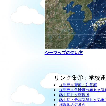
シーマップの使い方
リンク集①：学校運
＜重要＞警報・注意報
＜重要＞危険度分布ｂｙ気
熱中症ｂｙ環境省
熱中症・最高気温ｂｙ気象
横浜地方気象台