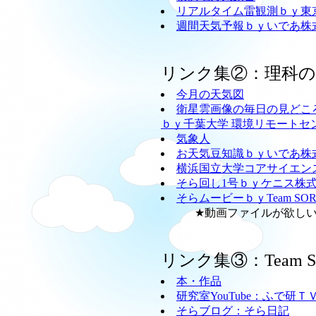
リアルタイム雷観測ｂｙ東
週間天気予報ｂｙいであ株
リンク集②：理科
今月の天気図
衛星雲画像の毎日の見どこ
ｂｙ千葉大学 環境リモートセ
気象人
お天気豆知識ｂｙいであ株
横浜国立大学コアサイエン
そら回し1号ｂｙケニス株
そらムービーｂｙTeam SO
★動画ファイルが欲しい方
リンク集③：Team
本・作品
研究室YouTube：ふで研Ｔ
そらブログ：そら日記