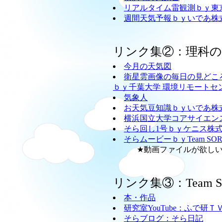
リアルタイム雷観測ｂｙ東
週間天気予報ｂｙいであ株
リンク集②：理科
今月の天気図
衛星雲画像の毎日の見どこ
ｂｙ千葉大学 環境リモートセ
気象人
お天気豆知識ｂｙいであ株
横浜国立大学コアサイエン
そら回し1号ｂｙケニス株
そらムービーｂｙTeam SO
★動画ファイルが欲しい方
リンク集③：Team
本・作品
研究室YouTube：ふで研Ｔ
そらブログ：そら日記