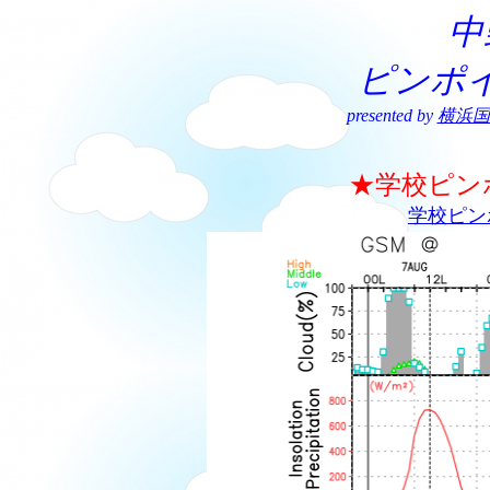
中
ピンポ
presented by
横浜国
★学校ピン
学校ピン