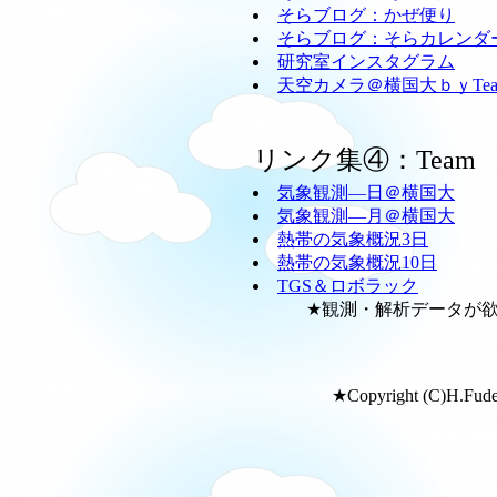
そらブログ：かぜ便り
そらブログ：そらカレンダ
研究室インスタグラム
天空カメラ＠横国大ｂｙTeam
リンク集④：Team
気象観測―日＠横国大
気象観測―月＠横国大
熱帯の気象概況3日
熱帯の気象概況10日
TGS＆ロボラック
★観測・解析データが欲し
★Copyright (C)H.Fudeya