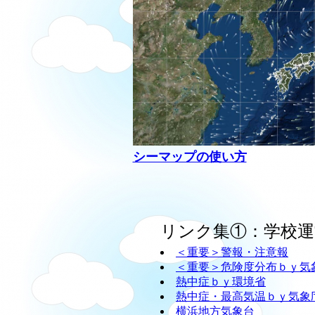
シーマップの使い方
リンク集①：学校運
＜重要＞警報・注意報
＜重要＞危険度分布ｂｙ気
熱中症ｂｙ環境省
熱中症・最高気温ｂｙ気象
横浜地方気象台