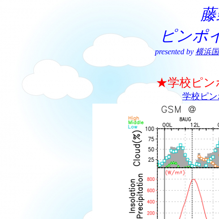
藤
ピンポ
presented by
横浜国
★学校ピン
学校ピン