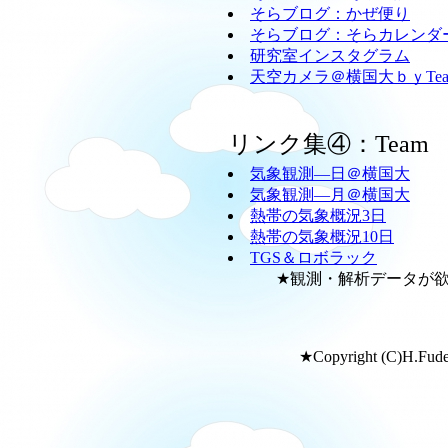
そらブログ：かぜ便り
そらブログ：そらカレンダ
研究室インスタグラム
天空カメラ＠横国大ｂｙTeam
リンク集④：Team
気象観測―日＠横国大
気象観測―月＠横国大
熱帯の気象概況3日
熱帯の気象概況10日
TGS＆ロボラック
★観測・解析データが欲し
★Copyright (C)H.Fudeya