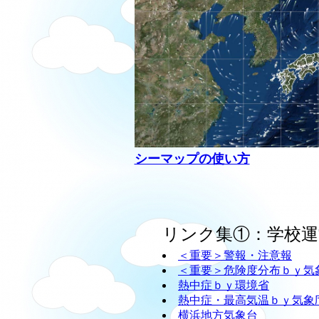
シーマップの使い方
リンク集①：学校運
＜重要＞警報・注意報
＜重要＞危険度分布ｂｙ気
熱中症ｂｙ環境省
熱中症・最高気温ｂｙ気象
横浜地方気象台