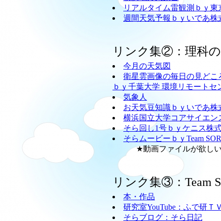
リアルタイム雷観測ｂｙ東
週間天気予報ｂｙいであ株
リンク集②：理科
今月の天気図
衛星雲画像の毎日の見どこ
ｂｙ千葉大学 環境リモートセ
気象人
お天気豆知識ｂｙいであ株
横浜国立大学コアサイエン
そら回し1号ｂｙケニス株
そらムービーｂｙTeam SO
★動画ファイルが欲しい方
リンク集③：Team
本・作品
研究室YouTube：ふで研Ｔ
そらブログ：そら日記