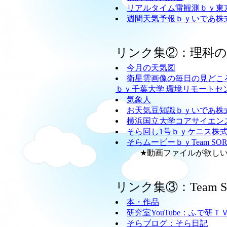
リアルタイム雷観測ｂｙ東
週間天気予報ｂｙいであ株
リンク集②：理科
今月の天気図
衛星雲画像の毎日の見どこ
ｂｙ千葉大学 環境リモートセ
気象人
お天気豆知識ｂｙいであ株
横浜国立大学コアサイエン
そら回し1号ｂｙケニス株
そらムービーｂｙTeam SO
★動画ファイルが欲しい方
リンク集③：Team
本・作品
研究室YouTube：ふで研Ｔ
そらブログ：そら日記