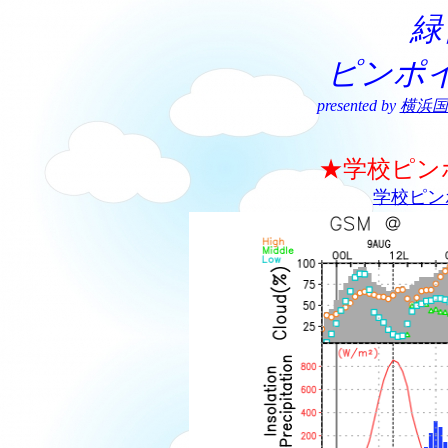
緑
ピンポ
presented by
横浜国
★学校ピン
学校ピン