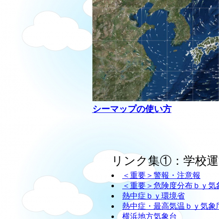
シーマップの使い方
リンク集①：学校運
＜重要＞警報・注意報
＜重要＞危険度分布ｂｙ気
熱中症ｂｙ環境省
熱中症・最高気温ｂｙ気象
横浜地方気象台