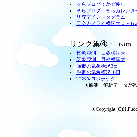
そらブログ：かぜ便り
そらブログ：そらカレンダ
研究室インスタグラム
天空カメラ＠横国大ｂｙTeam
リンク集④：Team
気象観測―日＠横国大
気象観測―月＠横国大
熱帯の気象概況3日
熱帯の気象概況10日
TGS＆ロボラック
★観測・解析データが欲し
★Copyright (C)H.Fudeya